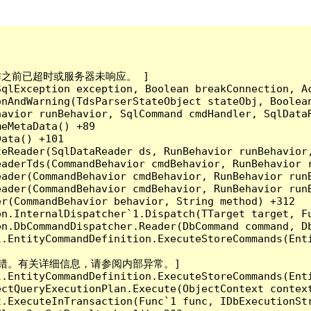
成操作之前已超时或服务器未响应。 ]

qlException exception, Boolean breakConnection, Ac
nAndWarning(TdsParserStateObject stateObj, Boolean
havior runBehavior, SqlCommand cmdHandler, SqlData
eMetaData() +89

ata() +101

teReader(SqlDataReader ds, RunBehavior runBehavior
eaderTds(CommandBehavior cmdBehavior, RunBehavior 
eader(CommandBehavior cmdBehavior, RunBehavior run
ader(CommandBehavior cmdBehavior, RunBehavior runB
r(CommandBehavior behavior, String method) +312

on.InternalDispatcher`1.Dispatch(TTarget target, Fu
n.DbCommandDispatcher.Reader(DbCommand command, Db
.EntityCommandDefinition.ExecuteStoreCommands(Enti
令定义时出错。有关详细信息，请参阅内部异常。]

.EntityCommandDefinition.ExecuteStoreCommands(Enti
ctQueryExecutionPlan.Execute(ObjectContext context
t.ExecuteInTransaction(Func`1 func, IDbExecutionStr