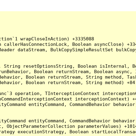
tion`1 wrapCloseInAction) +3335088

 callerHasConnectionLock, Boolean asyncClose) +334
Reader dataStream, BulkCopySimpleResultSet bulkCop
, String resetOptionsString, Boolean isInternal, B
runBehavior, Boolean returnStream, Boolean async, 
Behavior, Boolean returnStream, String method, Tas
ehavior, Boolean returnStream, String method) +84

nc`3 operation, TInterceptionContext interceptionC
CommandInterceptionContext interceptionContext) +4
tyCommand entityCommand, CommandBehavior behavior)
tyCommand entityCommand, CommandBehavior behavior)
, ObjectParameterCollection parameterValues) +1014
ategy executionStrategy, Boolean startLocalTransac