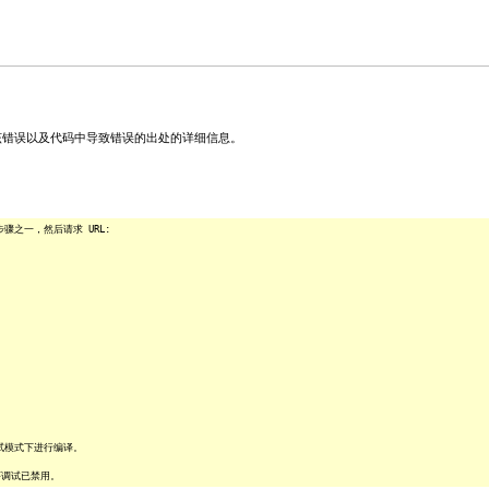
关该错误以及代码中导致错误的出处的详细信息。
之一，然后请求 URL:
试模式下进行编译。
序调试已禁用。