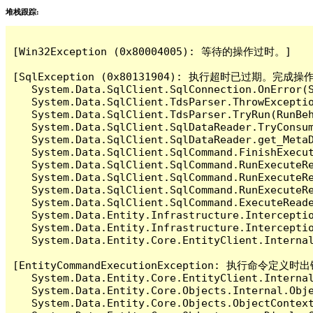
堆栈跟踪:
[Win32Exception (0x80004005): 等待的操作过时。]

[SqlException (0x80131904): 执行超时已过期。完
   System.Data.SqlClient.SqlConnection.OnError(S
   System.Data.SqlClient.TdsParser.ThrowExceptio
   System.Data.SqlClient.TdsParser.TryRun(RunBe
   System.Data.SqlClient.SqlDataReader.TryConsum
   System.Data.SqlClient.SqlDataReader.get_MetaD
   System.Data.SqlClient.SqlCommand.FinishExecu
   System.Data.SqlClient.SqlCommand.RunExecuteR
   System.Data.SqlClient.SqlCommand.RunExecuteR
   System.Data.SqlClient.SqlCommand.RunExecuteRe
   System.Data.SqlClient.SqlCommand.ExecuteReade
   System.Data.Entity.Infrastructure.Intercepti
   System.Data.Entity.Infrastructure.Interceptio
   System.Data.Entity.Core.EntityClient.Internal
[EntityCommandExecutionException: 执行命
   System.Data.Entity.Core.EntityClient.Internal
   System.Data.Entity.Core.Objects.Internal.Obje
   System.Data.Entity.Core.Objects.ObjectContex