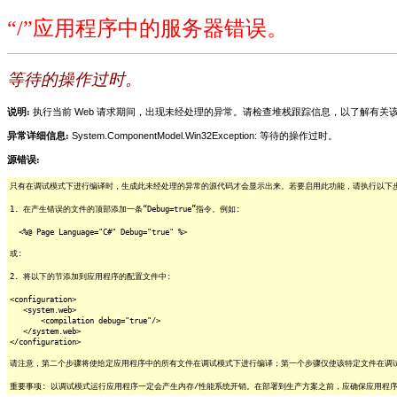
“/”应用程序中的服务器错误。
等待的操作过时。
说明:
执行当前 Web 请求期间，出现未经处理的异常。请检查堆栈跟踪信息，以了解有
异常详细信息:
System.ComponentModel.Win32Exception: 等待的操作过时。
源错误:
只有在调试模式下进行编译时，生成此未经处理的异常的源代码才会显示出来。若要启用此功能，请执行以下步骤
1. 在产生错误的文件的顶部添加一条“Debug=true”指令。例如:
<%@ Page Language="C#" Debug="true" %>
或:
2. 将以下的节添加到应用程序的配置文件中:
<configuration>
<system.web>
<compilation debug="true"/>
</system.web>
</configuration>
请注意，第二个步骤将使给定应用程序中的所有文件在调试模式下进行编译；第一个步骤仅使该特定文件在调
重要事项: 以调试模式运行应用程序一定会产生内存/性能系统开销。在部署到生产方案之前，应确保应用程